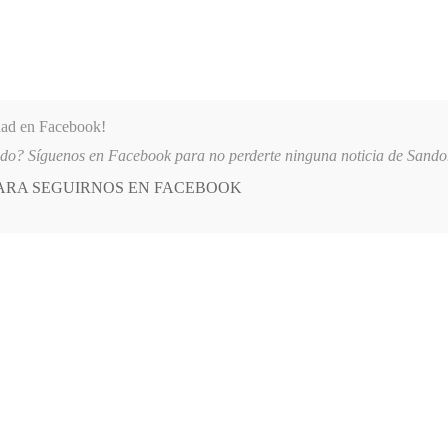
dad en Facebook!
ido? Síguenos en Facebook para no perderte ninguna noticia de Sand
PARA SEGUIRNOS EN FACEBOOK
 más
APÓYANOS
AST
QUIENES SOMOS
A DEUDA
2026-08-07
AUTORIDADES OFRECEN RECOMPENSA DE HA
E
POSTED
OPINIÓN
IN
o onomástico más
IO, 2020
LEAVE A COMMENT