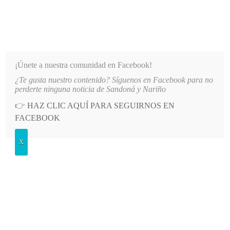
INFORMATIVO DEL GUAICO
Noticias de Nariño: política, cultura, deportes y más
¡Únete a nuestra comunidad en Facebook!
¿Te gusta nuestro contenido? Síguenos en Facebook para no
O DE AGUA EN EL SECTOR EL SOCORRO DE SANDONÁ
LO MÁS RECIENTE
2026-08-06
perderte ninguna noticia de Sandoná y Nariño
👉
HAZ CLIC AQUÍ PARA SEGUIRNOS EN
POSTED
GENERALES
FACEBOOK
IN
Hoy se inicia el IX campeonato de
X
colonias de fútbol
MARTES, 28 DICIEMBRE, 2010
LEAVE A COMMENT
Spread the love
Con los