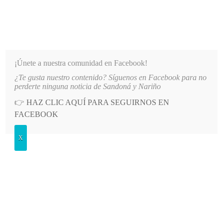
INFORMATIVO DEL GUAICO
Noticias de Nariño: política, cultura, deportes y más
¡Únete a nuestra comunidad en Facebook!
¿Te gusta nuestro contenido? Síguenos en Facebook para no
08
LO MÁS RECIENTE
MÁS DE 150 VEHÍCULOS PARTICIPARON EN EL INICIO DE LAS FIEST
perderte ninguna noticia de Sandoná y Nariño
👉
HAZ CLIC AQUÍ PARA SEGUIRNOS EN
POSTED
OPINIÓN
FACEBOOK
IN
Huérfanos de líderes
X
MIÉRCOLES, 7 JUNIO, 2023
LEAVE A COMMENT