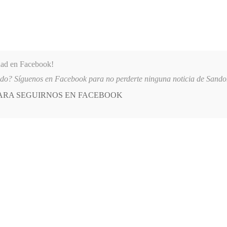
dad en Facebook!
ido? Síguenos en Facebook para no perderte ninguna noticia de Sand
PARA SEGUIRNOS EN FACEBOOK
 más
APÓYANOS
AST
QUIENES SOMOS
UINO
2026-08-06
AUTORIDADES REFUERZAN MEDIDAS DE SEGURI
E
POSTED
GENERALES
IN
ancia política
RE, 2016
LEAVE A COMMENT