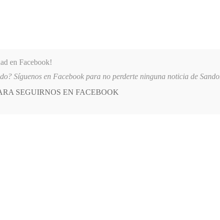
dad en Facebook!
ido? Síguenos en Facebook para no perderte ninguna noticia de Sand
PARA SEGUIRNOS EN FACEBOOK
 más
APÓYANOS
AST
QUIENES SOMOS
 SANDONÁ
2026-08-06
PATINADORAS DE FULL SKATE SANDONÁ O
E
POSTED
GENERALES
IN
uyó vivienda en Bolívar
O, 2012
LEAVE A COMMENT