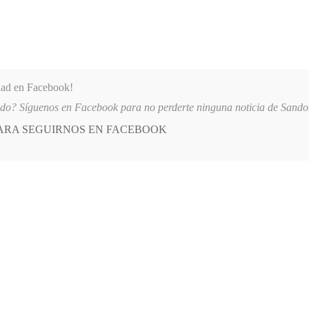
dad en Facebook!
ido? Síguenos en Facebook para no perderte ninguna noticia de Sand
PARA SEGUIRNOS EN FACEBOOK
 más
APÓYANOS
AST
QUIENES SOMOS
 PARTICIPARON EN EL INICIO DE LAS FIESTAS DE LOS TRANSPORTADORE
E
POSTED
DEPORTES
IN
 Inter Onces de Microfútbol en
quipos en competencia
RE, 2024
LEAVE A COMMENT