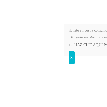
¡Únete a nuestra comuni
¿Te gusta nuestro conten
👉
HAZ CLIC AQUÍ 
INFORMATIVO DEL GUAICO
Noticias de Nariño: política, cultura, deportes y
X
INICIO
NOTICIAS
PODC
 HISTORIA DE LA IGUALDAD”
LO MÁS RECIENTE
2026-08-08
MÁS DE 150 VEHÍCULOS
Inicia el Campeonato
Sandoná: 12 e
LUNES, 21 OCTUB