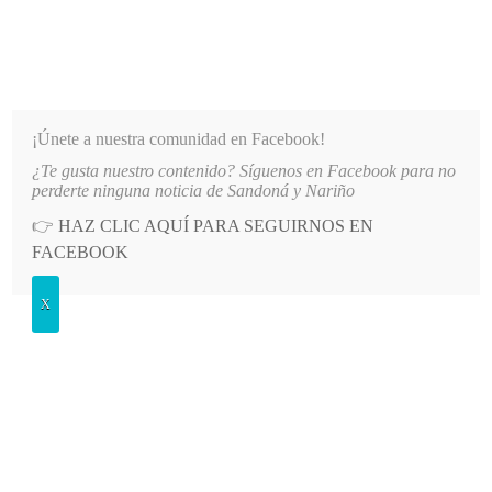
INFORMATIVO DEL GUAICO
Noticias de Nariño: política, cultura, deportes y más
¡Únete a nuestra comunidad en Facebook!
¿Te gusta nuestro contenido? Síguenos en Facebook para no
AGUA EN EL SECTOR EL SOCORRO DE SANDONÁ
LO MÁS RECIENTE
2026-08-06
PAT
perderte ninguna noticia de Sandoná y Nariño
👉
HAZ CLIC AQUÍ PARA SEGUIRNOS EN
POSTED
GENERALES
FACEBOOK
IN
Inició curso psicoprofiláctico
X
LUNES, 22 SEPTIEMBRE, 2014
LEAVE A COMMENT
Spread the love
El viernes 12 de
septiembre
inició el