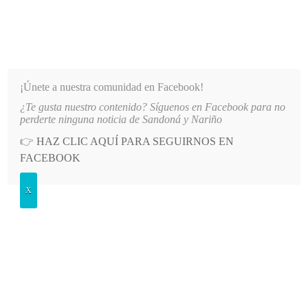
INFORMATIVO DEL GUAICO
Noticias de Nariño: política, cultura, deportes y más
¡Únete a nuestra comunidad en Facebook!
¿Te gusta nuestro contenido? Síguenos en Facebook para no
NIDADES DE NARIÑO
LO MÁS RECIENTE
2026-08-07
HOSPITAL SAN ANDRÉS DE TUMA
perderte ninguna noticia de Sandoná y Nariño
👉
HAZ CLIC AQUÍ PARA SEGUIRNOS EN
POSTED
GENERALES
FACEBOOK
IN
Inició el campeonato de micro de
X
trabajadores
MARTES, 2 AGOSTO, 2011
LEAVE A COMMENT
Spread the love
Con la participación