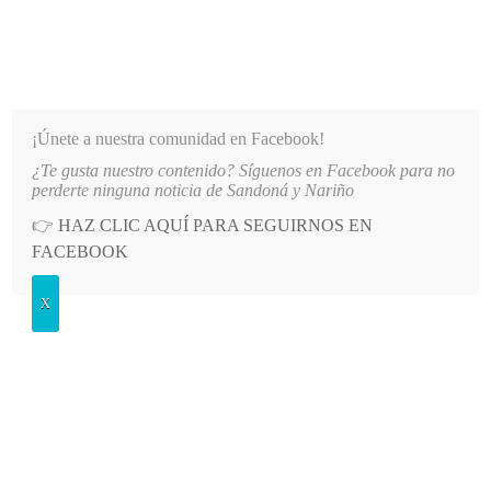
INFORMATIVO DEL GUAICO
Noticias de Nariño: política, cultura, deportes y más
¡Únete a nuestra comunidad en Facebook!
¿Te gusta nuestro contenido? Síguenos en Facebook para no
PATIO PRINCIPAL DE LA IE SANTO TOMÁS DE AQUINO
LO MÁS RECIENTE
2026-08-06
perderte ninguna noticia de Sandoná y Nariño
👉
HAZ CLIC AQUÍ PARA SEGUIRNOS EN
POSTED
OPINIÓN
FACEBOOK
IN
Joaquín Sierra
X
JUEVES, 18 ENERO, 2024
LEAVE A COMMENT