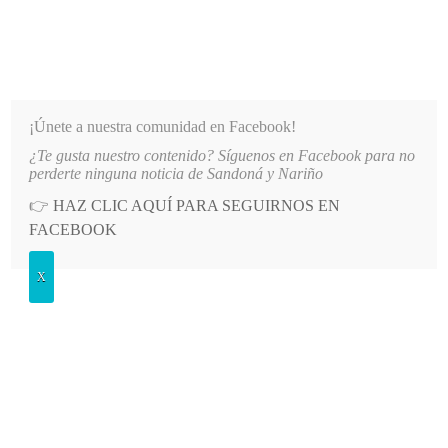
INFORMATIVO DEL GUAICO
Noticias de Nariño: política, cultura, deportes y más
¡Únete a nuestra comunidad en Facebook!
¿Te gusta nuestro contenido? Síguenos en Facebook para no
 SECTOR EL SOCORRO DE SANDONÁ
LO MÁS RECIENTE
2026-08-06
PATINADORAS DE
perderte ninguna noticia de Sandoná y Nariño
👉
HAZ CLIC AQUÍ PARA SEGUIRNOS EN
POSTED
GENERALES
FACEBOOK
IN
La mayoría quiere que se regrese a
X
la educación antigua
SÁBADO, 9 JUNIO, 2012
LEAVE A COMMENT
Spread the love