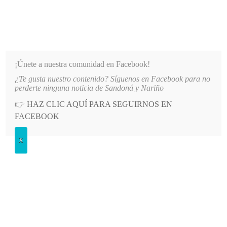
INFORMATIVO DEL GUAICO
Noticias de Nariño: política, cultura, deportes y más
¡Únete a nuestra comunidad en Facebook!
¿Te gusta nuestro contenido? Síguenos en Facebook para no
D”
LO MÁS RECIENTE
2026-08-08
MÁS DE 150 VEHÍCULOS PARTICIPARON EN EL INI
perderte ninguna noticia de Sandoná y Nariño
👉
HAZ CLIC AQUÍ PARA SEGUIRNOS EN
POSTED
GENERALES
FACEBOOK
IN
Las notas más leídas en septiembre
X
MIÉRCOLES, 2 OCTUBRE, 2013
LEAVE A COMMENT
Spread the love
La noticia sobre
el fallecimiento
de la señora