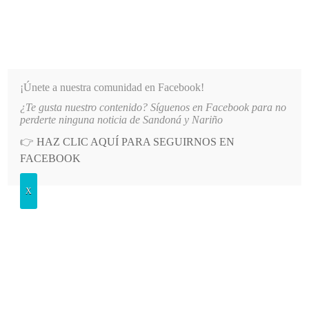
INFORMATIVO DEL GUAICO
Noticias de Nariño: política, cultura, deportes y más
¡Únete a nuestra comunidad en Facebook!
¿Te gusta nuestro contenido? Síguenos en Facebook para no
TAL
LO MÁS RECIENTE
2026-08-09
ALCALDÍA DE ALBÁN ESTABLECE MEDIDAS DE SE
perderte ninguna noticia de Sandoná y Nariño
👉
HAZ CLIC AQUÍ PARA SEGUIRNOS EN
POSTED
OPINIÓN
FACEBOOK
IN
Los calzones abajo
X
LUNES, 12 MAYO, 2025
LEAVE A COMMENT