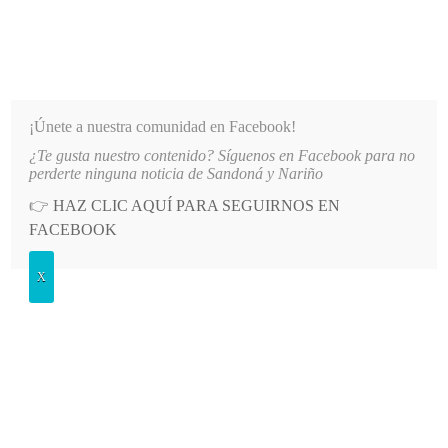
INFORMATIVO DEL GUAICO
Noticias de Nariño: política, cultura, deportes y más
¡Únete a nuestra comunidad en Facebook!
¿Te gusta nuestro contenido? Síguenos en Facebook para no
NADO DEPARTAMENTAL
LO MÁS RECIENTE
2026-08-09
ALCALDÍA DE ALBÁN ESTABLEC
perderte ninguna noticia de Sandoná y Nariño
👉
HAZ CLIC AQUÍ PARA SEGUIRNOS EN
POSTED
GENERALES
FACEBOOK
IN
Docente nariñense opcionado a
X
Gran Maestro 2011
DOMINGO, 21 AGOSTO, 2011
LEAVE A COMMENT
Spread the love
El profesor