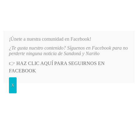
INFORMATIVO DEL GUAICO
Noticias de Nariño: política, cultura, deportes y más
¡Únete a nuestra comunidad en Facebook!
¿Te gusta nuestro contenido? Síguenos en Facebook para no
LO MÁS RECIENTE
2026-08-08
MÁS DE 150 VEHÍCULOS PARTICIPARON EN EL INICI
perderte ninguna noticia de Sandoná y Nariño
👉
HAZ CLIC AQUÍ PARA SEGUIRNOS EN
POSTED
GENERALES
FACEBOOK
IN
Mañana reunión con juntas
X
administradoras de acueductos
VIERNES, 5 NOVIEMBRE, 2010
LEAVE A COMMENT
Spread the love
Con la