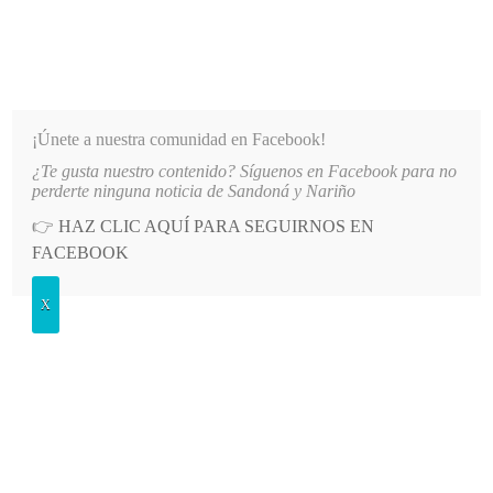
INFORMATIVO DEL GUAICO
Noticias de Nariño: política, cultura, deportes y más
¡Únete a nuestra comunidad en Facebook!
¿Te gusta nuestro contenido? Síguenos en Facebook para no
LO MÁS RECIENTE
2026-08-08
MÁS DE 150 VEHÍCULOS PARTICIPARON EN EL INICI
perderte ninguna noticia de Sandoná y Nariño
👉
HAZ CLIC AQUÍ PARA SEGUIRNOS EN
POSTED
POLÍTICA
FACEBOOK
IN
Manuel Rosero Cabrera, nuevo
X
presidente del Consejo Territorial
de Planeación de Sandoná
JUEVES, 6 FEBRERO, 2025
LEAVE A COMMENT