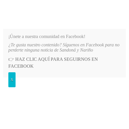
INFORMATIVO DEL GUAICO
Noticias de Nariño: política, cultura, deportes y más
¡Únete a nuestra comunidad en Facebook!
¿Te gusta nuestro contenido? Síguenos en Facebook para no
O PRINCIPAL DE LA IE SANTO TOMÁS DE AQUINO
LO MÁS RECIENTE
2026-08-06
AUTO
perderte ninguna noticia de Sandoná y Nariño
👉
HAZ CLIC AQUÍ PARA SEGUIRNOS EN
POSTED
ECONOMÍA
FACEBOOK
IN
Ministerio de Minas autoriza a
X
Petronar como agente almacenador
de combustible en Nariño
MARTES, 21 ENERO, 2025
LEAVE A COMMENT