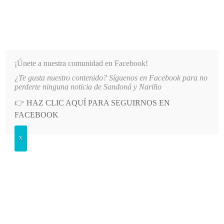
INFORMATIVO DEL GUAICO
Noticias de Nariño: política, cultura, deportes y más
S COMUNIDADES DE NARIÑO
LO MÁS RECIENTE
2026-08-07
HOSPITAL SAN ANDRÉS 
¡Únete a nuestra comunidad en Facebook!
POSTED
POLÍTICA
IN
¿Te gusta nuestro contenido? Síguenos en Facebook para no
Nariño requiere emergencia social y
perderte ninguna noticia de Sandoná y Nariño
económica por crisis humanitaria y
👉
HAZ CLIC AQUÍ PARA SEGUIRNOS EN
FACEBOOK
cierre de vía
JUEVES, 29 JUNIO, 2023
LEAVE A COMMENT
X