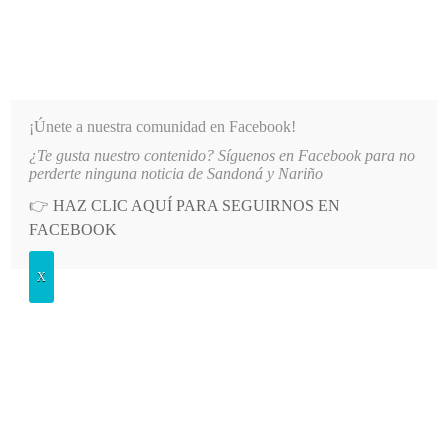
INFORMATIVO DEL GUAICO
Noticias de Nariño: política, cultura, deportes y más
¡Únete a nuestra comunidad en Facebook!
¿Te gusta nuestro contenido? Síguenos en Facebook para no
IDADES DE NARIÑO
LO MÁS RECIENTE
2026-08-07
HOSPITAL SAN ANDRÉS DE TUMAC
perderte ninguna noticia de Sandoná y Nariño
👉
HAZ CLIC AQUÍ PARA SEGUIRNOS EN
POSTED
GENERALES
FACEBOOK
IN
Noche de esperanza y amor
X
LUNES, 24 DICIEMBRE, 2018
LEAVE A COMMENT
Spread the love
Visión de mujer
Por Elsy Melo Maya