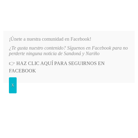
INFORMATIVO DEL GUAICO
Noticias de Nariño: política, cultura, deportes y más
¡Únete a nuestra comunidad en Facebook!
¿Te gusta nuestro contenido? Síguenos en Facebook para no
 UN GIRO EN SEGURIDAD Y ECONOMÍA
LO MÁS RECIENTE
2026-08-07
OBISPO DE PA
perderte ninguna noticia de Sandoná y Nariño
👉
HAZ CLIC AQUÍ PARA SEGUIRNOS EN
POSTED
OPINIÓN
FACEBOOK
IN
Nuestros médicos
X
VIERNES, 10 SEPTIEMBRE, 2021
LEAVE A COMMENT