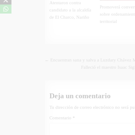
Atentaron contra
Promoverá convers
candidato a la alcaldía
sobre ordenamien
de El Charco, Nariño
territorial
Navegación
← Encuentran sana y salva a Luzdary Chávez 
de
Falleció el maestro Isaac Si
entradas
Deja un comentario
Tu dirección de correo electrónico no será pu
Comentario
*