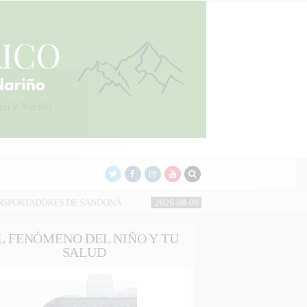
oná y Nariño
SANDONÁ
2026-08-08
ENTREGAN 230 METROS DE PLACA HUELLA 
L FENÓMENO DEL NIÑO Y TU
SALUD