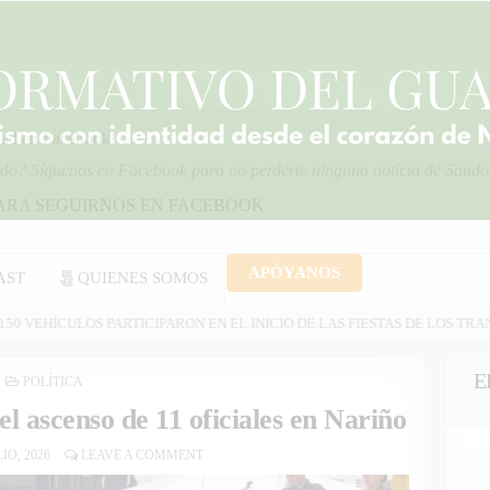
dad en Facebook!
ido? Síguenos en Facebook para no perderte ninguna noticia de Sand
PARA SEGUIRNOS EN FACEBOOK
 más
APÓYANOS
AST
QUIENES SOMOS
ICIPARON EN EL INICIO DE LAS FIESTAS DE LOS TRANSPORTADORES DE 
E
POSTED
POLÍTICA
IN
 el ascenso de 11 oficiales en Nariño
IO, 2026
LEAVE A COMMENT