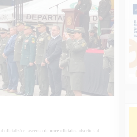
l oficializó el ascenso de
once oficiales
adscritos al