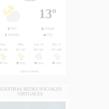
13º
92%
12 km/h
1016 hPa
15%
Hoy
Mñn.
Lun. 10
Mar. 11
3º / 11º
22º / 11º
22º / 11º
17º / 10º
77%
95%
42%
70%
Clima en Nariño
NUESTRAS REDES SOCIALES
VIRTUALES