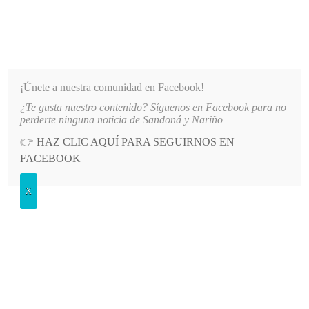
INFORMATIVO DEL GUAICO
Noticias de Nariño: política, cultura, deportes y más
¡Únete a nuestra comunidad en Facebook!
¿Te gusta nuestro contenido? Síguenos en Facebook para no
RINCIPAL DE LA IE SANTO TOMÁS DE AQUINO
LO MÁS RECIENTE
2026-08-06
AUTORI
perderte ninguna noticia de Sandoná y Nariño
👉
HAZ CLIC AQUÍ PARA SEGUIRNOS EN
POSTED
GENERALES
FACEBOOK
IN
‘Polvitos’ solapados
X
DOMINGO, 18 ENERO, 2015
LEAVE A COMMENT
Spread the love
Endulzando las palabras
Por Iván Antonio Jurado Cortés