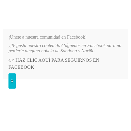
INFORMATIVO DEL GUAICO
Noticias de Nariño: política, cultura, deportes y más
¡Únete a nuestra comunidad en Facebook!
¿Te gusta nuestro contenido? Síguenos en Facebook para no
VELA “EL TANGO DEL PROFE”
LO MÁS RECIENTE
2026-08-09
PROYECTO DE LEY BUS
perderte ninguna noticia de Sandoná y Nariño
👉
HAZ CLIC AQUÍ PARA SEGUIRNOS EN
POSTED
GENERALES
FACEBOOK
IN
Pólvora con tradición delictiva
X
LUNES, 5 DICIEMBRE, 2016
LEAVE A COMMENT
Spread the love
Visión de mujer
Por Elsy Melo
Maya