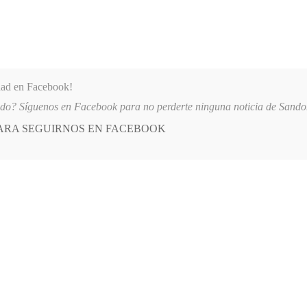
dad en Facebook!
ido? Síguenos en Facebook para no perderte ninguna noticia de Sand
PARA SEGUIRNOS EN FACEBOOK
 más
APÓYANOS
AST
QUIENES SOMOS
RÉS DE TUMACO SUSPENDE INDEFINIDAMENTE SERVICIOS A AFILIADOS 
E
POSTED
CULTURA
IN
el libro “Mulatos”
O, 2026
LEAVE A COMMENT