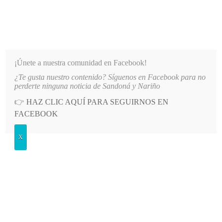
INFORMATIVO DEL GUAICO
Noticias de Nariño: política, cultura, deportes y más
¡Únete a nuestra comunidad en Facebook!
¿Te gusta nuestro contenido? Síguenos en Facebook para no
IADOS DE EMSSANAR POR MILLONARIA DEUDA
LO MÁS RECIENTE
2026-08-07
AUTORI
perderte ninguna noticia de Sandoná y Nariño
👉
HAZ CLIC AQUÍ PARA SEGUIRNOS EN
POSTED
POLÍTICA
FACEBOOK
IN
Resultados de las elecciones en
X
Sandoná
LUNES, 14 MARZO, 2022
LEAVE A COMMENT