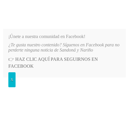
INFORMATIVO DEL GUAICO
Noticias de Nariño: política, cultura, deportes y más
¡Únete a nuestra comunidad en Facebook!
¿Te gusta nuestro contenido? Síguenos en Facebook para no
Á OBTUVIERON 16 MEDALLAS EN FESTIVAL REALIZADO EN SAMANIEGO
LO MÁS RECIENTE
perderte ninguna noticia de Sandoná y Nariño
👉
HAZ CLIC AQUÍ PARA SEGUIRNOS EN
POSTED
GENERALES
FACEBOOK
IN
Ruta de atención integral para las
X
mujeres víctimas de violencias
JUEVES, 15 MARZO, 2018
LEAVE A COMMENT
Spread the love