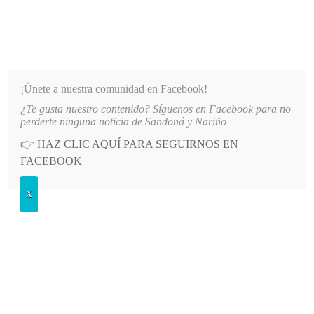
INFORMATIVO DEL GUAICO
Noticias de Nariño: política, cultura, deportes y más
¡Únete a nuestra comunidad en Facebook!
¿Te gusta nuestro contenido? Síguenos en Facebook para no
PRESUNTO DIRECCIONAMIENTO DE CONTRATOS EN COMFAMILIAR NARIÑ
LO MÁS RECIENTE
perderte ninguna noticia de Sandoná y Nariño
👉
HAZ CLIC AQUÍ PARA SEGUIRNOS EN
POSTED
GENERALES
FACEBOOK
IN
Sandoneños participaron en
X
ceremonia de graduación
MARTES, 14 JUNIO, 2016
LEAVE A COMMENT
Spread the love