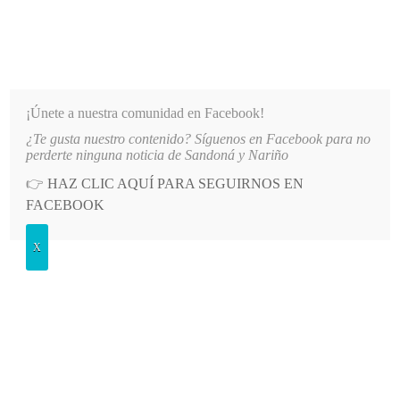
INFORMATIVO DEL GUAICO
Noticias de Nariño: política, cultura, deportes y más
¡Únete a nuestra comunidad en Facebook!
¿Te gusta nuestro contenido? Síguenos en Facebook para no
STUDIOS SUPERIORES CON EL TECNOLÓGICO DE ANTIOQUIA
LO MÁS RECIENTE
2026-
perderte ninguna noticia de Sandoná y Nariño
👉
HAZ CLIC AQUÍ PARA SEGUIRNOS EN
POSTED
MEDIO AMBIENTE
FACEBOOK
IN
Se taponó la vía Sandoná – Ancuya
X
VIERNES, 26 NOVIEMBRE, 2021
LEAVE A COMMENT