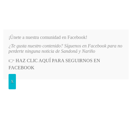
INFORMATIVO DEL GUAICO
Noticias de Nariño: política, cultura, deportes y más
¡Únete a nuestra comunidad en Facebook!
¿Te gusta nuestro contenido? Síguenos en Facebook para no
E AGUA EN EL SECTOR EL SOCORRO DE SANDONÁ
LO MÁS RECIENTE
2026-08-06
PA
perderte ninguna noticia de Sandoná y Nariño
👉
HAZ CLIC AQUÍ PARA SEGUIRNOS EN
POSTED
GENERALES
FACEBOOK
IN
Señores Fiesta del libro, ¡p. f., lean
X
propuesta esta vez!
SÁBADO, 29 AGOSTO, 2015
LEAVE A COMMENT
Spread the love
Desde Nod