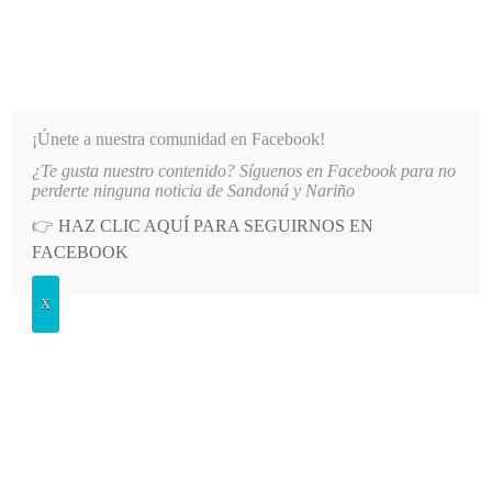
INFORMATIVO DEL GUAICO
Noticias de Nariño: política, cultura, deportes y más
¡Únete a nuestra comunidad en Facebook!
¿Te gusta nuestro contenido? Síguenos en Facebook para no
VENIR HECHOS QUE AFECTEN LA SEGURIDAD EN NARIÑO
LO MÁS RECIENTE
2026-08-
perderte ninguna noticia de Sandoná y Nariño
👉
HAZ CLIC AQUÍ PARA SEGUIRNOS EN
POSTED
GENERALES
FACEBOOK
IN
Avanza la construcción de la
X
variante en Roma
MIÉRCOLES, 30 JUNIO, 2021
LEAVE A COMMENT