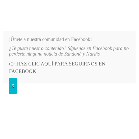
INFORMATIVO DEL GUAICO
Noticias de Nariño: política, cultura, deportes y más
¡Únete a nuestra comunidad en Facebook!
¿Te gusta nuestro contenido? Síguenos en Facebook para no
 DE CONSACÁ
LO MÁS RECIENTE
2026-08-10
CRISIS DE AGUA EN IPIALES: ANALIZ
perderte ninguna noticia de Sandoná y Nariño
👉
HAZ CLIC AQUÍ PARA SEGUIRNOS EN
POSTED
MEDIO AMBIENTE
FACEBOOK
IN
Servicio Geológico Colombiano
X
emitió boletín extraordinario sobre
actividad del Volcán Nevado del
Ruiz
DOMINGO, 9 ABRIL, 2023
LEAVE A COMMENT