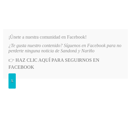
INFORMATIVO DEL GUAICO
Noticias de Nariño: política, cultura, deportes y más
¡Únete a nuestra comunidad en Facebook!
¿Te gusta nuestro contenido? Síguenos en Facebook para no
ÓN DEL PATRULLERO ÁLVARO JAIR PÍSTALA GARRIDO
LO MÁS RECIENTE
2026-08-05
perderte ninguna noticia de Sandoná y Nariño
👉
HAZ CLIC AQUÍ PARA SEGUIRNOS EN
Etiqueta:
adultos
FACEBOOK
X