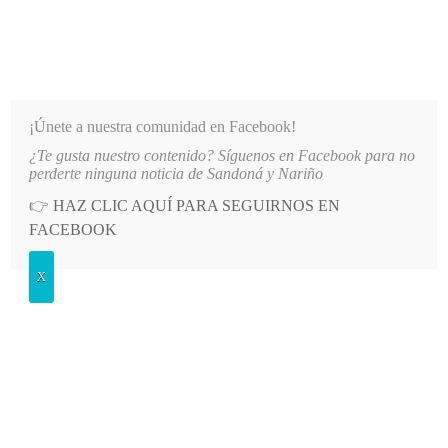
INFORMATIVO DEL GUAICO
Noticias de Nariño: política, cultura, deportes y más
¡Únete a nuestra comunidad en Facebook!
¿Te gusta nuestro contenido? Síguenos en Facebook para no
A AFILIADOS DE EMSSANAR POR MILLONARIA DEUDA
LO MÁS RECIENTE
2026-08-07
perderte ninguna noticia de Sandoná y Nariño
👉
HAZ CLIC AQUÍ PARA SEGUIRNOS EN
Etiqueta:
bingo
FACEBOOK
X