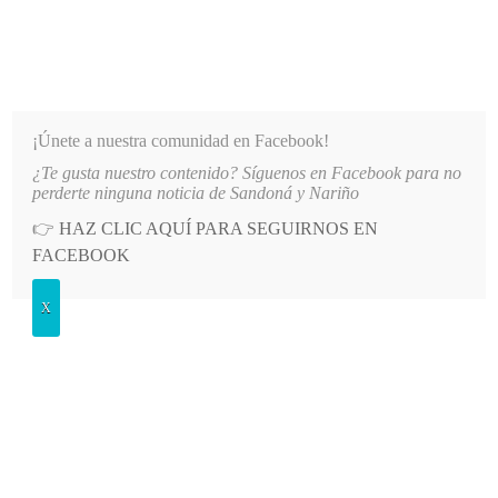
INFORMATIVO DEL GUAICO
Noticias de Nariño: política, cultura, deportes y más
¡Únete a nuestra comunidad en Facebook!
¿Te gusta nuestro contenido? Síguenos en Facebook para no
NICIARON ESTUDIOS SUPERIORES CON EL TECNOLÓGICO DE ANTIOQUIA
LO MÁS RECIENTE
perderte ninguna noticia de Sandoná y Nariño
👉
HAZ CLIC AQUÍ PARA SEGUIRNOS EN
Etiqueta:
escuela de formación
FACEBOOK
Posted
GENERALES
X
in
Comenzaron escuelas de formación deportiva
ADMIN
JUEVES, 17 MARZO, 2016
LEAVE A COMMENT
Con la participación de unos 75 menores de edad comenzaron
las actividades de las escuelas…
LEER MÁS
Posted
GENERALES