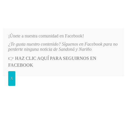
INFORMATIVO DEL GUAICO
Noticias de Nariño: política, cultura, deportes y más
¡Únete a nuestra comunidad en Facebook!
¿Te gusta nuestro contenido? Síguenos en Facebook para no
 SUS TRADICIONALES FIESTAS EN HONOR A LA VIRGEN DEL TRÁNSITO
LO MÁS RECIENTE
perderte ninguna noticia de Sandoná y Nariño
👉
HAZ CLIC AQUÍ PARA SEGUIRNOS EN
Etiqueta:
población diversa
FACEBOOK
X