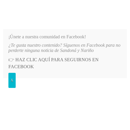
INFORMATIVO DEL GUAICO
Noticias de Nariño: política, cultura, deportes y más
¡Únete a nuestra comunidad en Facebook!
¿Te gusta nuestro contenido? Síguenos en Facebook para no
R MILLONARIA DEUDA
LO MÁS RECIENTE
2026-08-07
AUTORIDADES OFRECEN RECOMP
perderte ninguna noticia de Sandoná y Nariño
👉
HAZ CLIC AQUÍ PARA SEGUIRNOS EN
POSTED
SALUD
FACEBOOK
IN
Tuve un 95% de probabilidad de
X
quedar parapléjico: Egan Bernal
VIERNES, 28 ENERO, 2022
LEAVE A COMMENT