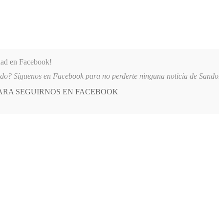
dad en Facebook!
ido? Síguenos en Facebook para no perderte ninguna noticia de Sand
PARA SEGUIRNOS EN FACEBOOK
 más
APÓYANOS
AST
QUIENES SOMOS
 AQUINO
2026-08-06
AUTORIDADES REFUERZAN MEDIDAS DE SEG
E
POSTED
GENERALES
IN
dad de Libre Aprendizaje
MBRE, 2017
LEAVE A COMMENT