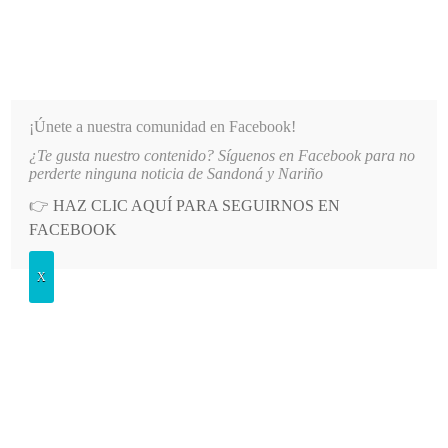
INFORMATIVO DEL GUAICO
Noticias de Nariño: política, cultura, deportes y más
¡Únete a nuestra comunidad en Facebook!
¿Te gusta nuestro contenido? Síguenos en Facebook para no
2026-08-08
LO MÁS RECIENTE
MÁS DE 150 VEHÍCULOS PARTICIPARON EN EL INICIO DE
perderte ninguna noticia de Sandoná y Nariño
👉
HAZ CLIC AQUÍ PARA SEGUIRNOS EN
POSTED
GENERALES
FACEBOOK
IN
Universidad de Nariño entrega
X
reconocimiento a ingeniero
sandoneño
MARTES, 14 JULIO, 2015
LEAVE A COMMENT
Spread the love