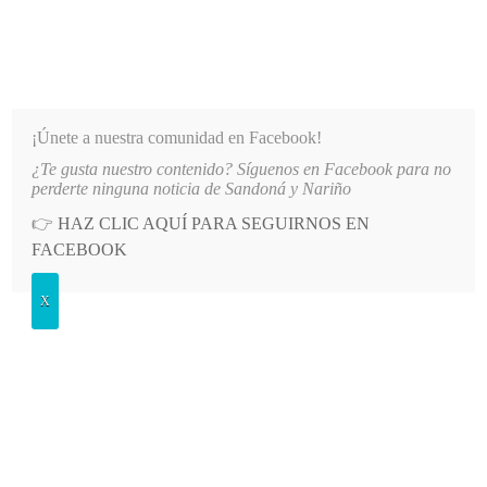
INFORMATIVO DEL GUAICO
Noticias de Nariño: política, cultura, deportes y más
¡Únete a nuestra comunidad en Facebook!
¿Te gusta nuestro contenido? Síguenos en Facebook para no
REVENIR HECHOS QUE AFECTEN LA SEGURIDAD EN NARIÑO
LO MÁS RECIENTE
2026-0
perderte ninguna noticia de Sandoná y Nariño
👉
HAZ CLIC AQUÍ PARA SEGUIRNOS EN
Día:
16 junio, 2026
FACEBOOK
X