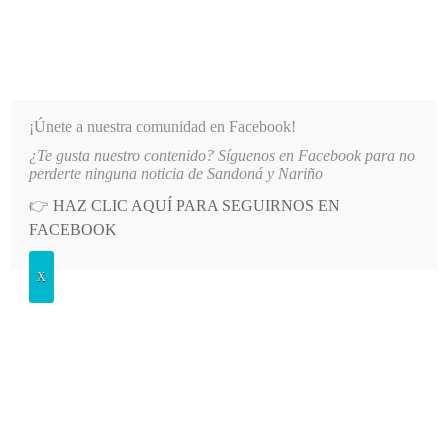
INFORMATIVO DEL GUAICO
Noticias de Nariño: política, cultura, deportes y más
¡Únete a nuestra comunidad en Facebook!
¿Te gusta nuestro contenido? Síguenos en Facebook para no
 DE AGUA EN EL SECTOR EL SOCORRO DE SANDONÁ
LO MÁS RECIENTE
2026-08-06
perderte ninguna noticia de Sandoná y Nariño
👉
HAZ CLIC AQUÍ PARA SEGUIRNOS EN
POSTED
GENERALES
FACEBOOK
IN
Académicos de América disertarán
X
sobre Patrimonio, biodiversidad y
Saber ancestral
VIERNES, 16 JULIO, 2010
LEAVE A COMMENT
Spread the love