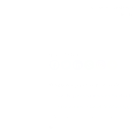
Esta ceremonia marca
un nuevo capítulo en e
región, orientado por los principios de
legali
Fuente: Policía Nacional
Foto: Alcaldía de Pasto
Spread the love
📢 Síguenos para más información:
👉
Haz clic para seguirnos en Facebook
👉
Únete a nuestro Canal de WhatsApp
✅ No te pierdas las noticias de Nariño y C
Tagged
comandante
,
Derechos
,
Nariño
,
P