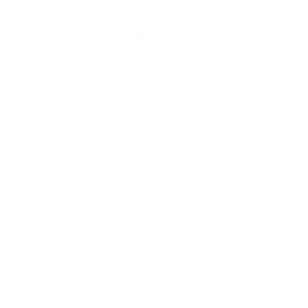
12º
83%
12 km/h
1018 hPa
82%
Hoy
Mñn.
Sáb. 8
Dom. 9
1º / 11º
23º / 10º
22º / 11º
22º / 11º
90%
61%
71%
98%
Clima en Nariño
NUESTRAS REDES SOCIALES
VIRTUALES