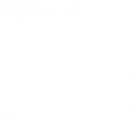
l liderazgo institucional
de la Policía Nacional en la
dad, transparencia y servicio a la comunidad
.
2
olombia.
asto
,
Policía Nariño
,
seguridad
,
transmisión de mando