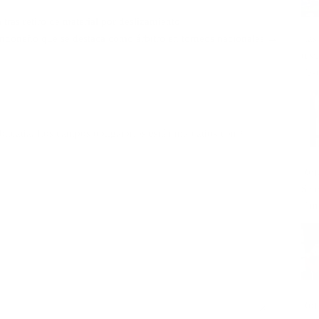
 tras retiro de material por deslizamiento
Las
andoneño que se destaca como árbitro en torneos nacionales →
tuv
Fest
blicada.
Los campos obligatorios están marcados con
*
Roj
Sel
Fitn
Roj