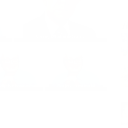
Nariño, 122 años de historia
alipsis y Nostradamus
Brujería presidencial
San