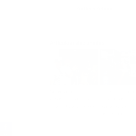
Author:
Admin
Artículos relacionados
Gobernador visitó
Gobernación solici
viviendas afectadas del
trato diferencial p
sector urbano de Ancuya
Nariño en la distr
de combustibles