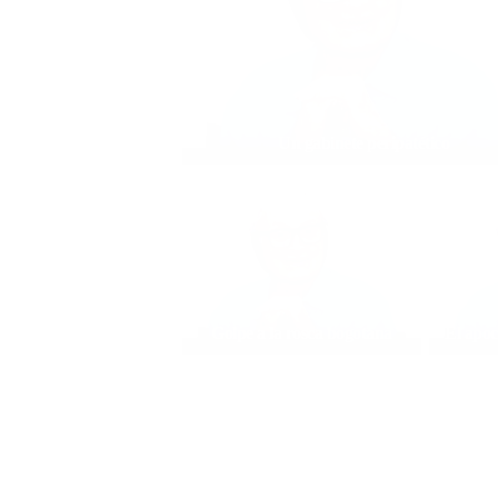
Un gabinete peripatético
Golpe a la rosca bogotana
El apoc