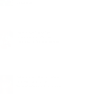
Samaniego
2026-08-06
0 COMMENTS
 deportistas del club Full Skate de Sandoná
ieron una destacada participación en el I
ival de Patinaje, realizado en...
Darío Rojas Tupaz fue
convocado a la Selección
Colombia de fisicoculturismo
2026-08-05
0 COMMENTS
El deportista sandoneño Darío
as Tupaz fue convocado oficialmente a la
ección Colombia de Fisicoculturismo y
ess para representar al...
Darío Rojas Tupaz se coronó
campeón nacional de
fisicoculturismo en Candelaria
2026-07-31
0 COMMENTS
El deportista sandoneño Darío
as Tupaz obtuvo un destacado resultado al