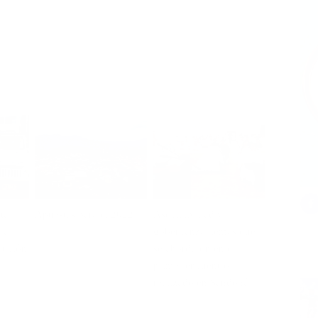
ta
Apuestas para el 2022
Asociatividad y
ara
gobernanza, temas que
ibución
se abordaron en el
primer encuentro
realizado en Sandoná