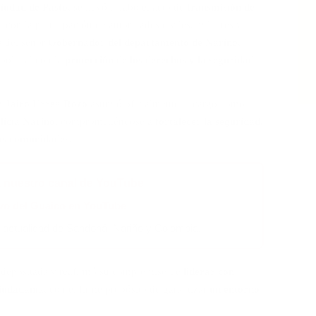
ciudad de Pasto
, se llevó a cabo el acto de
transmisión de
o
, con la participación de autoridades civiles, militares y
ia del señor
Gobernador del departamento de Nariño
,
policial con la
protección de los derechos y la seguridad
n Jairo Urrea Rozo
asumió oficialmente el cargo como
licía Nariño
, comprometiéndose a
fortalecer la seguridad,
las comunidades
.
a nuestro canal de YouTube
ivo del Guaico en YouTube
a actualidad de Sandoná, Nariño y Colombia.
 depositada y reafirmó su compromiso de
liderar con
ciudadanía
, con el firme propósito de garantizar
un entorno