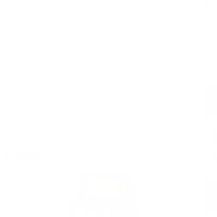
cor
fis
Nac
io web en este navegador para la próxima vez que haga un
OPINIÓN