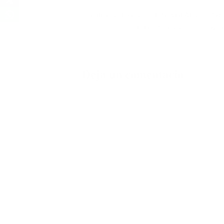
Navegación
← Habilitado el paso en el Par vial Alto de Daza
de
Cristian Betancourt Guerra, s
entradas
Deja un comentario
Tu dirección de correo electrónico no será pu
Comentario
*