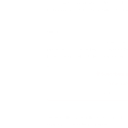
En una
solemne ceremonia realizada en la 
mando del Departamento de Policía Nariñ
eclesiásticas. El evento contó con la presenc
quien resaltó el compromiso de la institución 
ciudadana
.
Durante el acto protocolario, el
Coronel Joh
nuevo comandante del Departamento de Po
la convivencia y el trabajo articulado con 
🎥 Suscríbete 
👉
Informat
✅ No te pierdas videos con l
El nuevo comandante agradeció la confianza
responsabilidad, disciplina y cercanía a la 
seguro para todos los nariñenses
.