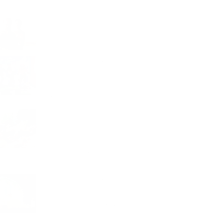
Ítaca y la Odisea desde
nuestro Sur
Patinadoras de Full Skate
Sandoná obtuvieron 16
medallas en festival realizado
en Samaniego
Emsan avanza en la
reparación de la línea de
conducción para restablecer
el servicio de agua en
doná
Transportadores de Sandoná
celebrarán sus tradicionales
fiestas en honor a la Virgen
del Tránsito