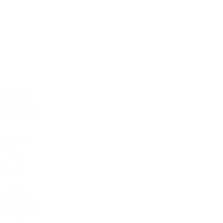
onarse campeón nacional de
icoculturismo durante el Campeonato
ional...
LO MÁS LEIDO
Sandoná implementa
estrictas medidas de
seguridad y control tras la
muerte de un joven
Falleció en Sandoná la
señora Zoila Portillo Rosero
a los 90 años
Juntas de acción comunal de
Sandoná recibirán
inversiones del Ministerio del
Interior