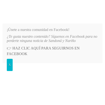
INFORMATIVO DEL GUAICO
Noticias de Nariño: política, cultura, deportes y más
¡Únete a nuestra comunidad en Facebook!
¿Te gusta nuestro contenido? Síguenos en Facebook para no
 COLOMBIA: REPORTAN DAÑOS Y EVACUACIONES
LO MÁS RECIENTE
2026-08-10
SIS
perderte ninguna noticia de Sandoná y Nariño
👉
HAZ CLIC AQUÍ PARA SEGUIRNOS EN
POSTED
SALUD
FACEBOOK
IN
Campaña “Sandoná brilla sin
X
pólvora”
SÁBADO, 12 DICIEMBRE, 2020
LEAVE A COMMENT