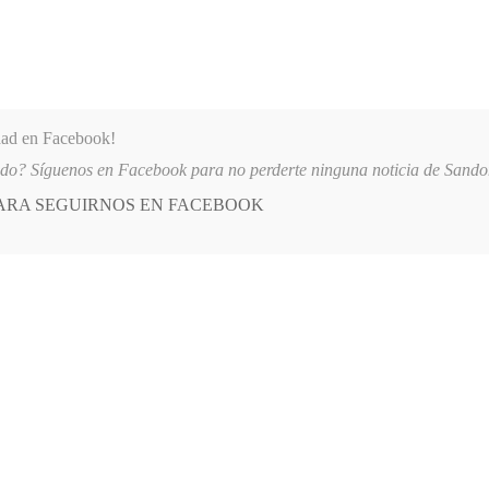
dad en Facebook!
ido? Síguenos en Facebook para no perderte ninguna noticia de Sand
PARA SEGUIRNOS EN FACEBOOK
 más
APÓYANOS
AST
QUIENES SOMOS
PARTICIPARON EN EL INICIO DE LAS FIESTAS DE LOS TRANSPORTADORES
E
POSTED
GENERALES
IN
 cumplieron en intercolegiados
BRE, 2013
LEAVE A COMMENT