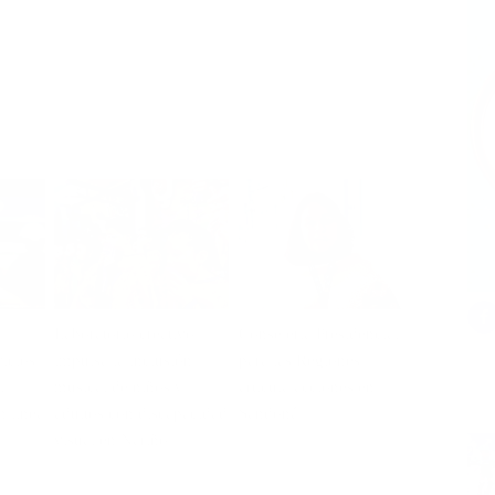
Laboratorio creativo
Consejería Presidencial
icios:
impulsa la inclusión
para las Regiones
l
musical de niños y
articula acciones en
n línea
adultos con discapacidad
Sandoná
visual en Nariño