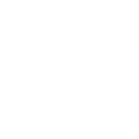
gosto de 2021
se realizará cierre de la vía durante algunas
un horario específico el tránsito vehicular y peatonal.
a vía que comunica a los municipios de
Barbacoas, Roberto
os:
a nuestro canal de YouTube
ivo del Guaico en YouTube
a actualidad de Sandoná, Nariño y Colombia.
 hasta las 9:00 A.M
. y se habilitará una hora de tránsito para
e 10:00 A.M. a 1:00 P.M. y se habilitará nuevamente el
realizará desde las 2:00 P.M. hasta las 5:00 P.M. hora en la
 A.M. del siguiente día.