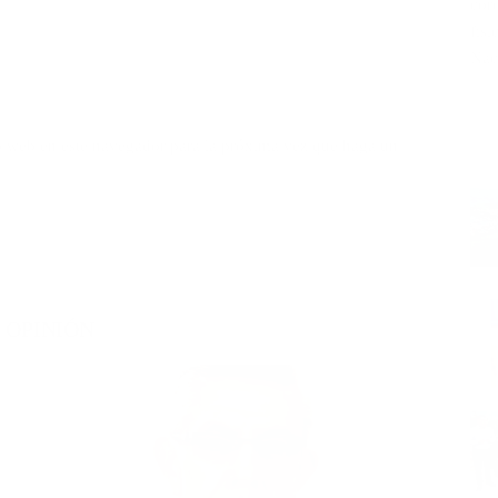
cor
fis
Nac
io web en este navegador para la próxima vez que haga un
OPINIÓN