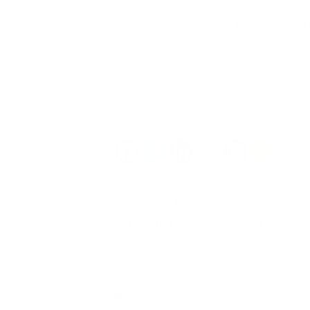
Invitamos a la comunidad a
transitar con p
movilidad eficaz en la vía Junín – Barbacoas 
ejecución del proyecto.
Fuente: Gobernación de Nariño.
Spread the love
📢 Síguenos para más información:
👉
Haz clic para seguirnos en Facebook
👉
Únete a nuestro Canal de WhatsApp
✅ No te pierdas las noticias de Nariño y C
Tagged
gobernación
,
pavimentación
,
vía 