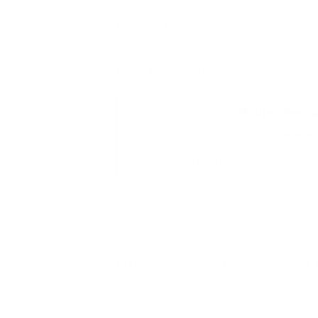
A partir del 23 de febrero y hasta el 31 de a
horas en el día
; sin embargo, se alternará en 
Los tres tramos de cierre se encuentran en l
Payán y Magüí Payán
en los siguientes punt
🎥 Suscríbete 
👉
Informat
✅ No te pierdas videos con l
Tramo 1: Del Kilómetro 27 al 41+500
Tramo 2: Del Kilómetro 49 +500 al 54
Tramo 3: Del Kilómetro 54 al 55+035
El cierre iniciará a partir de las 7:00 A.M.
vehículos y peatones; se retomará el cierre d
tránsito durante una hora; el último cierre se 
que se abrirá el transito normal hasta las 7:00