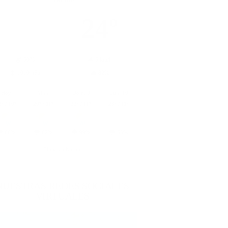
24º
50%
5 km/h
1010 hPa
82%
Hoy
Mñn.
Dom. 9
Lun. 10
3º / 10º
20º / 11º
22º / 11º
23º / 11º
66%
62%
99%
63%
Clima en Nariño
NUESTRAS REDES SOCIALES
VIRTUALES