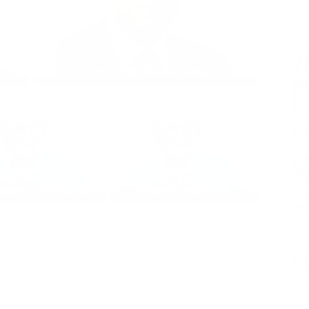
Nariño, 122 años de historia
alipsis y Nostradamus
Brujería presidencial
San