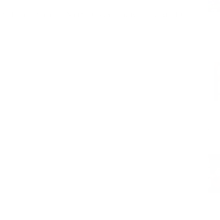
 Cultura en Casa’
En Nariño 943 casos activos de covid-19 →
Las
tuv
Fest
blicada.
Los campos obligatorios están marcados con
*
Roj
Sel
Fitn
Roj