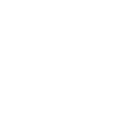
Author:
Admin
Artículos relacionados
Embajadora de Panamá
La Registraduría
concluye visita a Nariño
moderniza sus serv
con encuentro
registro civil digita
académico en la
ahora disponible e
Universidad Cesmag