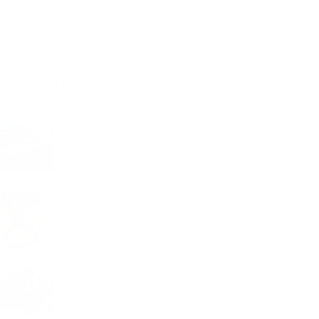
onarse campeón nacional de
icoculturismo durante el Campeonato
ional...
LO MÁS LEIDO
Sandoná implementa
estrictas medidas de
seguridad y control tras la
muerte de un joven
Falleció en Sandoná la
señora Zoila Portillo Rosero
a los 90 años
Juntas de acción comunal de
Sandoná recibirán
inversiones del Ministerio del
Interior