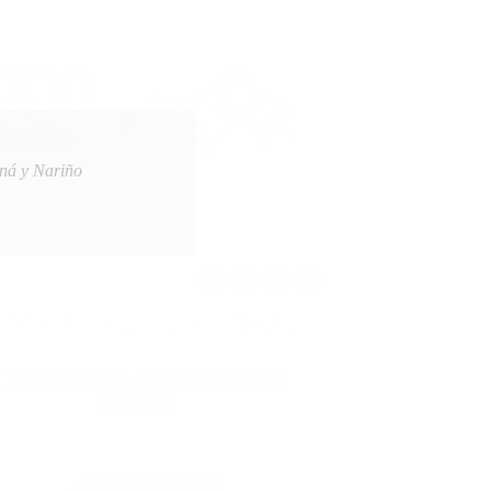
oná y Nariño
A AFILIADOS DE EMSSANAR POR MILLONARIA DEUDA
2026-08-07
L FENÓMENO DEL NIÑO Y TU
SALUD