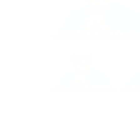
Un gabinete peripatético
Golpe a la rosca bogotana
El apoc