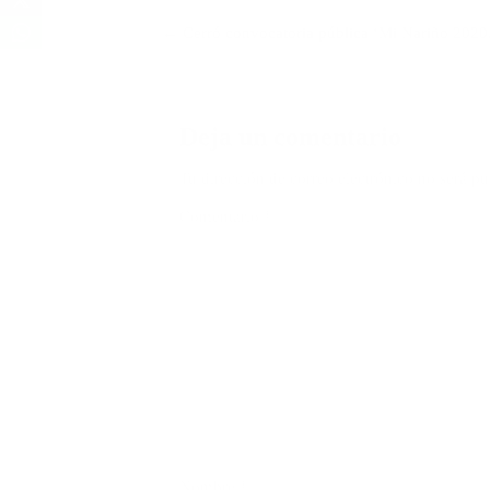
Navegación
← Cerró convocatoria pública ‘Mi Nariño 2020,
de
entradas
Deja un comentario
Tu dirección de correo electrónico no será pu
Comentario
*
Nombre
*