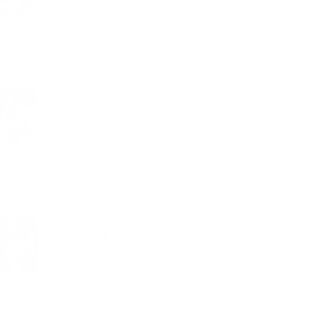
Samaniego
2026-08-06
0 COMMENTS
 deportistas del club Full Skate de Sandoná
ieron una destacada participación en el I
ival de Patinaje, realizado en...
Darío Rojas Tupaz fue
convocado a la Selección
Colombia de fisicoculturismo
2026-08-05
0 COMMENTS
El deportista sandoneño Darío
as Tupaz fue convocado oficialmente a la
ección Colombia de Fisicoculturismo y
ess para representar al...
Darío Rojas Tupaz se coronó
campeón nacional de
fisicoculturismo en Candelaria
2026-07-31
0 COMMENTS
El deportista sandoneño Darío
as Tupaz obtuvo un destacado resultado al