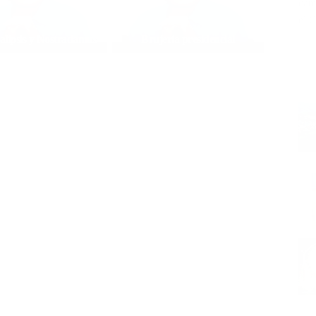
cam
el 
alipsis y Nostradamus
Brujería presidencial