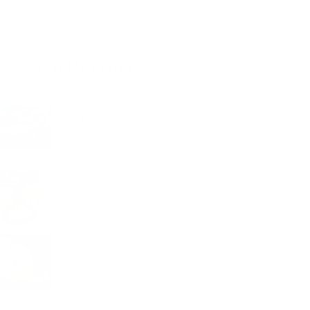
peón nacional de fisicoculturismo durante
Campeonato Nacional...
LO MÁS LEIDO
Sandoná implementa
estrictas medidas de
seguridad y control tras la
muerte de un joven
Falleció en Sandoná la
señora Zoila Portillo Rosero
a los 90 años
Transportadores de Sandoná
celebrarán sus tradicionales
fiestas en honor a la Virgen
del Tránsito