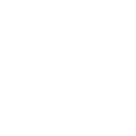
entará
Equipo del Ingenio
Suspenden servicio de
clasificó a la final
energía eléctrica en
sto
departamental
sector urbano de
Sandoná
2
Guardianes de semillas adelantaron encuentro en Consacá →
blicada.
Los campos obligatorios están marcados con
*