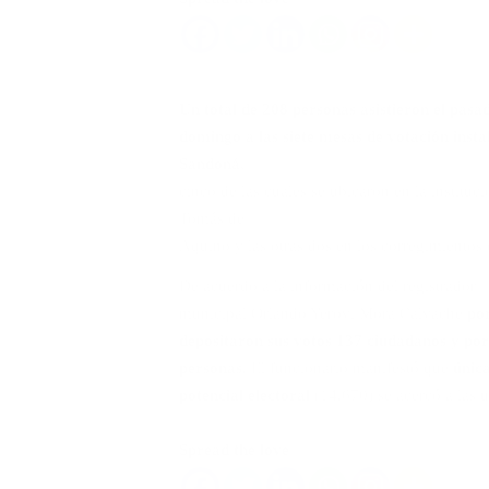
Un total de 208 personas asistieron el pasa
domingo a las siete mesas de votación insta
Sandoná
,
cinco de las cuales se ubicaron en la instituc
Tomás de
Aquino y las otras dos en los corregimientos 
De acuerdo a la información del registrador
municipal Orlando Yerovi Mora Calvache
po
depositaron sus votos 137 ciudadanos y por
personas
. El funcionario manifestó que
única
potencial electoral
(14.670) se acercó a las 
Spread the love