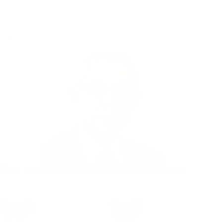
Las
OPINIÓN
tuv
Fest
2026
El 
con
Col
repr
Nariño, 122 años de historia
2026
El 
obt