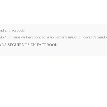
dad en Facebook!
ido? Síguenos en Facebook para no perderte ninguna noticia de Sand
PARA SEGUIRNOS EN FACEBOOK
 más
APÓYANOS
AST
QUIENES SOMOS
PITAL SAN ANDRÉS DE TUMACO SUSPENDE INDEFINIDAMENTE SERVICIOS
E
POSTED
GENERALES
IN
 con muy poca participación
RE, 2012
LEAVE A COMMENT