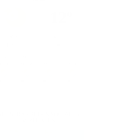
12º
90%
13 km/h
1017 hPa
8%
Hoy
Mñn.
Dom. 9
Lun. 10
3º / 10º
23º / 12º
22º / 11º
22º / 11º
68%
86%
100%
66%
Clima en Nariño
NUESTRAS REDES SOCIALES
VIRTUALES