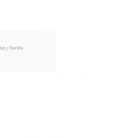
oná y Nariño
 A AFILIADOS DE EMSSANAR POR MILLONARIA DEUDA
2026-08-07
L FENÓMENO DEL NIÑO Y TU
SALUD