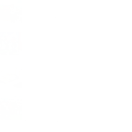
Juntas de acción comunal de
Sandoná recibirán
inversiones del Ministerio del
Interior
Patinadoras de Full Skate
Sandoná obtuvieron 16
medallas en festival realizado
en Samaniego
Suspenden construcción
cerca de un nacimiento de
agua en el sector El Socorro
de Sandoná
Junta de Padres de Familia
entregó proyecto de cubierta
del patio principal de la IE
Santo Tomás de Aquino