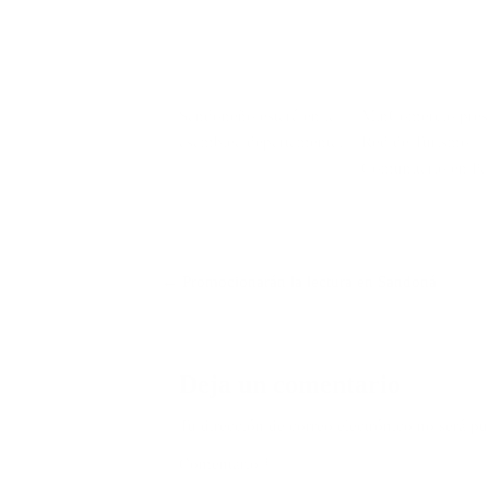
Sandoneño estará en la
MinComercio pres
asamblea departamental
Red de Turismo
Comunitario en Pa
Navegación
← Promocionarán la lectura en Sandoná
de
entradas
Deja un comentario
Tu dirección de correo electrónico no será pu
Comentario
*