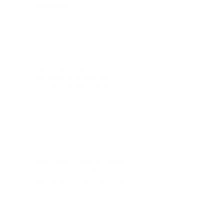
Samaniego
2026-08-06
0 COMMENTS
 deportistas del club Full Skate de Sandoná
ieron una destacada participación en el I
ival de Patinaje, realizado en...
Darío Rojas Tupaz fue
convocado a la Selección
Colombia de fisicoculturismo
-08-05
0 COMMENTS
deportista sandoneño Darío Rojas Tupaz fue
vocado oficialmente a la Selección
ombia de Fisicoculturismo y Fitness para
esentar al...
Darío Rojas Tupaz se coronó
campeón nacional de
fisicoculturismo en Candelaria
-07-31
0 COMMENTS
deportista sandoneño Darío Rojas Tupaz
uvo un destacado resultado al coronarse