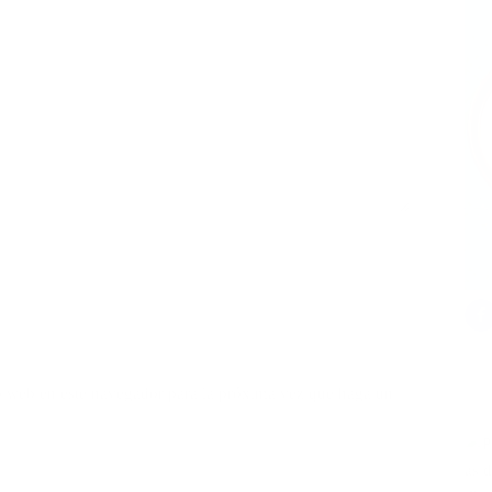
io web en este navegador para la próxima vez que haga un