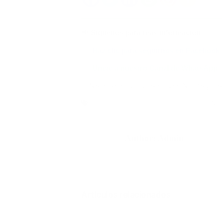
📢 Síguenos para más información:
👉
Haz clic para seguirnos en Facebook
👉
Únete a nuestro Canal de WhatsApp
✅ No te pierdas las noticias de Nariño y C
Tagged
consultas internas
,
elecciones
,
Mo
alternativo
,
Sandoná
Author:
Admin
Artículos relacionados