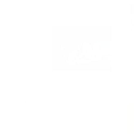
do
ladas en el municipio de
ión educativa Santo
del Ingenio y Bolívar.
r el partido Polo democrático alternativo
 el Movimiento Mira lo hicieron 71
mente el 1.4 por ciento del
urnas el pasado domingo.