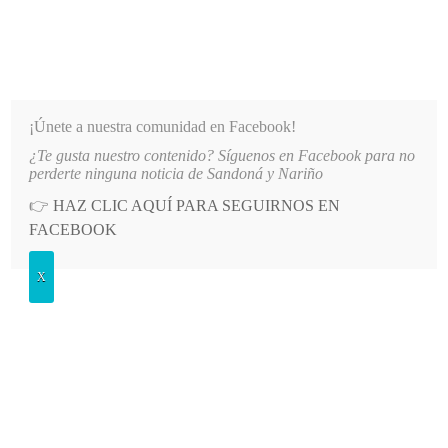
INFORMATIVO DEL GUAICO
Noticias de Nariño: política, cultura, deportes y más
¡Únete a nuestra comunidad en Facebook!
¿Te gusta nuestro contenido? Síguenos en Facebook para no
 DE NARIÑO
LO MÁS RECIENTE
2026-08-07
HOSPITAL SAN ANDRÉS DE TUMACO SUSP
perderte ninguna noticia de Sandoná y Nariño
👉
HAZ CLIC AQUÍ PARA SEGUIRNOS EN
POSTED
SALUD
FACEBOOK
IN
Coronavirus en Nariño: 199 casos
X
confirmados y 32 pacientes
recuperados
LUNES, 4 MAYO, 2020
LEAVE A COMMENT