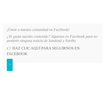
INFORMATIVO DEL GUAICO
Noticias de Nariño: política, cultura, deportes y más
¡Únete a nuestra comunidad en Facebook!
¿Te gusta nuestro contenido? Síguenos en Facebook para no
 A COLOMBIA: REPORTAN DAÑOS Y EVACUACIONES
LO MÁS RECIENTE
2026-08-10
S
perderte ninguna noticia de Sandoná y Nariño
👉
HAZ CLIC AQUÍ PARA SEGUIRNOS EN
POSTED
SALUD
FACEBOOK
IN
¿Cuáles son los municipios
X
nariñenses que pueden dejar de usar
tapabocas en espacios públicos?
JUEVES, 24 FEBRERO, 2022
LEAVE A COMMENT