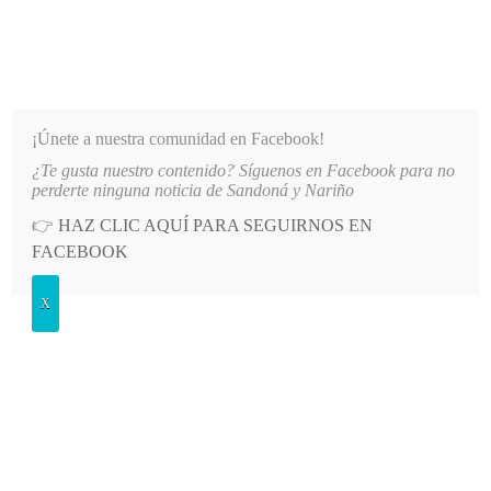
INFORMATIVO DEL GUAICO
Noticias de Nariño: política, cultura, deportes y más
¡Únete a nuestra comunidad en Facebook!
¿Te gusta nuestro contenido? Síguenos en Facebook para no
NIDADES DE NARIÑO
LO MÁS RECIENTE
2026-08-07
HOSPITAL SAN ANDRÉS DE TUMA
perderte ninguna noticia de Sandoná y Nariño
👉
HAZ CLIC AQUÍ PARA SEGUIRNOS EN
POSTED
CULTURA
FACEBOOK
IN
Docente consaqueña ganó concurso
X
de declamación poética en
Túquerres
VIERNES, 21 OCTUBRE, 2022
2 COMMENTS