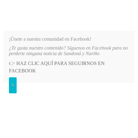
INFORMATIVO DEL GUAICO
Noticias de Nariño: política, cultura, deportes y más
¡Únete a nuestra comunidad en Facebook!
¿Te gusta nuestro contenido? Síguenos en Facebook para no
 PRESUNTO DIRECCIONAMIENTO DE CONTRATOS EN COMFAMILIAR NARI
LO MÁS RECIENTE
perderte ninguna noticia de Sandoná y Nariño
👉
HAZ CLIC AQUÍ PARA SEGUIRNOS EN
POSTED
GENERALES
FACEBOOK
IN
Docente sandoneña alcanzó pódium
X
en juegos nacionales del magisterio
MIÉRCOLES, 15 OCTUBRE, 2014
3 COMMENTS
Spread the love
La profesora