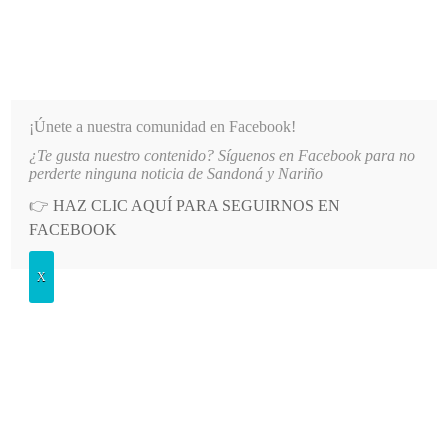
INFORMATIVO DEL GUAICO
Noticias de Nariño: política, cultura, deportes y más
¡Únete a nuestra comunidad en Facebook!
¿Te gusta nuestro contenido? Síguenos en Facebook para no
 PRINCIPAL DE LA IE SANTO TOMÁS DE AQUINO
LO MÁS RECIENTE
2026-08-06
AUTO
perderte ninguna noticia de Sandoná y Nariño
👉
HAZ CLIC AQUÍ PARA SEGUIRNOS EN
POSTED
DEPORTES
FACEBOOK
IN
Dos sandoneños fueron convocados
X
a la preselección Nariño sub-21 de
baloncesto
VIERNES, 23 MAYO, 2025
LEAVE A COMMENT