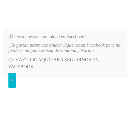
INFORMATIVO DEL GUAICO
Noticias de Nariño: política, cultura, deportes y más
¡Únete a nuestra comunidad en Facebook!
¿Te gusta nuestro contenido? Síguenos en Facebook para no
DEPARTAMENTAL
LO MÁS RECIENTE
2026-08-09
ALCALDÍA DE ALBÁN ESTABLECE MED
perderte ninguna noticia de Sandoná y Nariño
👉
HAZ CLIC AQUÍ PARA SEGUIRNOS EN
POSTED
OPINIÓN
FACEBOOK
IN
El ciudadano italiano que nos
X
gobierna
JUEVES, 2 OCTUBRE, 2025
LEAVE A COMMENT